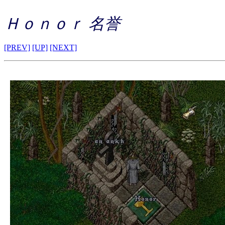
Ｈｏｎｏｒ 名誉
[PREV]
[UP]
[NEXT]