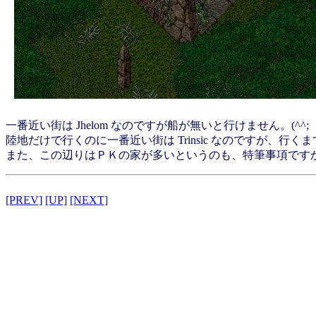
一番近い街は Jhelom なのですが船が無いと行けません。(^^;
陸地だけで行くのに一番近い街は Trinsic なのですが、
また、この辺りはＰＫの家が多いというのも、特筆事項です
[PREV]
[UP]
[NEXT]