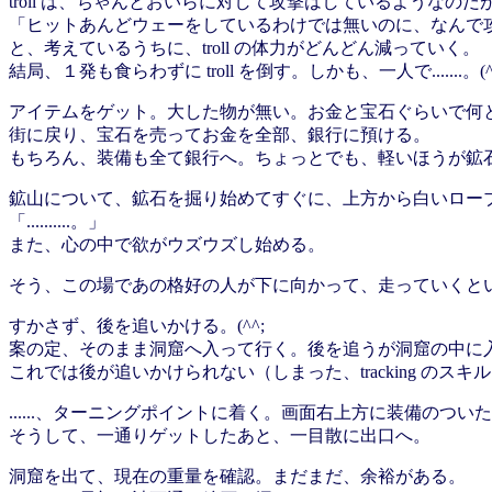
troll は、ちゃんとおいらに対して攻撃はしているようなの
「ヒットあんどウェーをしているわけでは無いのに、なんで
と、考えているうちに、troll の体力がどんどん減っていく。
結局、１発も食らわずに troll を倒す。しかも、一人で.......。(^
アイテムをゲット。大した物が無い。お金と宝石ぐらいで何
街に戻り、宝石を売ってお金を全部、銀行に預ける。
もちろん、装備も全て銀行へ。ちょっとでも、軽いほうが鉱
鉱山について、鉱石を掘り始めてすぐに、上方から白いロー
「..........。」
また、心の中で欲がウズウズし始める。
そう、この場であの格好の人が下に向かって、走っていくと
すかさず、後を追いかける。(^^;
案の定、そのまま洞窟へ入って行く。後を追うが洞窟の中に
これでは後が追いかけられない（しまった、tracking の
......、ターニングポイントに着く。画面右上方に装備のつ
そうして、一通りゲットしたあと、一目散に出口へ。
洞窟を出て、現在の重量を確認。まだまだ、余裕がある。