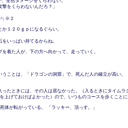
だが、全然ダメージをくらわない。
攻撃をくらわないんだろ？」
^; ※２
とか１２０ｇｐになるぐらい。
石をいっぱい持てるからね。
ブを着た人が、下の方へ向かって、走っていく。
いうことは、「ドラゴンの洞窟」で、死んだ人の確立が高い。
入ったときには、その人は居なかった。（入るときにタイムラ
スキルを上げておけばよかった）ので、いつものコースを歩くこと
いた死体が転がっている。 「ラッキー、頂っす。」