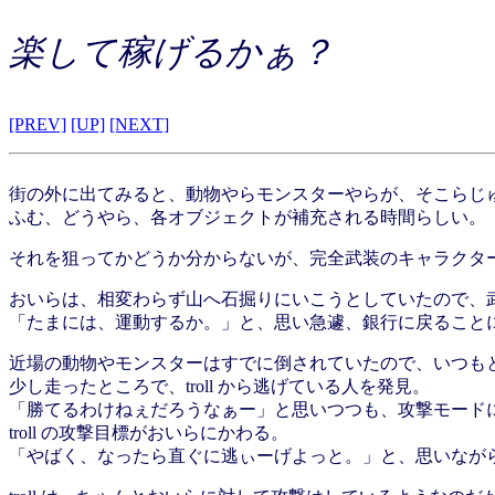
楽して稼げるかぁ？
[PREV]
[UP]
[NEXT]
街の外に出てみると、動物やらモンスターやらが、そこらじ
ふむ、どうやら、各オブジェクトが補充される時間らしい。
それを狙ってかどうか分からないが、完全武装のキャラクタ
おいらは、相変わらず山へ石掘りにいこうとしていたので、
「たまには、運動するか。」と、思い急遽、銀行に戻ること
近場の動物やモンスターはすでに倒されていたので、いつも
少し走ったところで、troll から逃げている人を発見。
「勝てるわけねぇだろうなぁー」と思いつつも、攻撃モード
troll の攻撃目標がおいらにかわる。
「やばく、なったら直ぐに逃ぃーげよっと。」と、思いなが