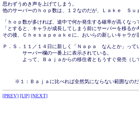
思わずうめき声を上げてしまう。
他のサーバーのｈｏｐ数は、１２なのだが、Ｌａｋｅ Ｓｕ
「ｈｏｐ数が多ければ、途中で何か発生する確率が高くなっ
「とすると、キャラが成長してしまう前にサーバーを移るか
その後、Ｃｈｅｓａｐｅａｋｅに、おいらの新しいキャラが居た
Ｐ．Ｓ．１１／１４日に新しく「Ｎａｐａ なんとか」って
サーバー欄の一番上に表示されている。
よって、Ｂａｊａからの移住者ともうすぐ発売（してる
※１：Ｂａｊａに比べれば全然気にならない範囲なのだ
[PREV]
[UP]
[NEXT]