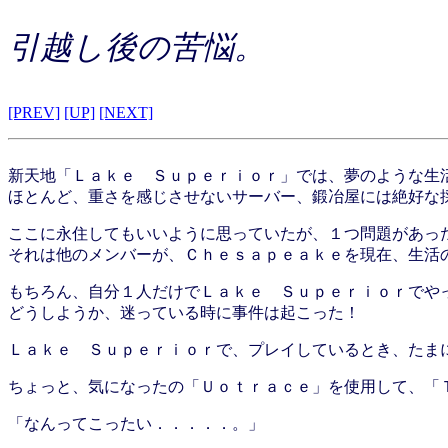
引越し後の苦悩。
[PREV]
[UP]
[NEXT]
新天地「Ｌａｋｅ Ｓｕｐｅｒｉｏｒ」では、夢のような生
ほとんど、重さを感じさせないサーバー、鍛冶屋には絶好な
ここに永住してもいいように思っていたが、１つ問題があっ
それは他のメンバーが、Ｃｈｅｓａｐｅａｋｅを現在、生活
もちろん、自分１人だけでＬａｋｅ Ｓｕｐｅｒｉｏｒでや
どうしようか、迷っている時に事件は起こった！
Ｌａｋｅ Ｓｕｐｅｒｉｏｒで、プレイしているとき、たま
ちょっと、気になったの「Ｕｏｔｒａｃｅ」を使用して、「
「なんってこったい．．．．．。」