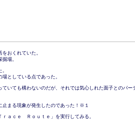
活をおくれていた。
採掘場。
た。
の場としている点であった。
っていても構わないのだが、それでは気心しれた面子とのパー
に止まる現象が発生したのであった！※１
Ｔｒａｃｅ Ｒｏｕｔｅ」を実行してみる。