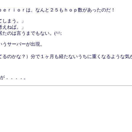
ｐｅｒｉｏｒは、なんと２５もｈｏｐ数があったのだ！
てしまう。」
考えねば。」
のは言うまでもない。(^^;
いうサーバーが出現。
のかな？）分で１ヶ月も経たないうちに重くなるような気が
が．．．．。