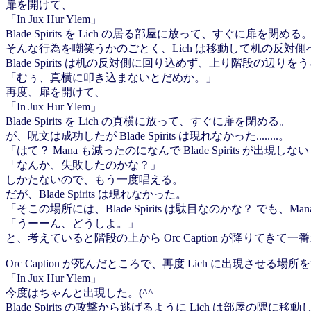
扉を開けて、
「In Jux Hur Ylem」
Blade Spirits を Lich の居る部屋に放って、すぐに扉を閉める
そんな行為を嘲笑うかのごとく、Lich は移動して机の反対側
Blade Spirits は机の反対側に回り込めず、上り階段の辺りをうろう
「むぅ、真横に叩き込まないとだめか。」
再度、扉を開けて、
「In Jux Hur Ylem」
Blade Spirits を Lich の真横に放って、すぐに扉を閉める。
が、呪文は成功したが Blade Spirits は現れなかった........。
「はて？ Mana も減ったのになんで Blade Spirits が出現し
「なんか、失敗したのかな？」
しかたないので、もう一度唱える。
だが、Blade Spirits は現れなかった。
「そこの場所には、Blade Spirits は駄目なのかな？ でも、M
「うーーん、どうしよ。」
と、考えていると階段の上から Orc Caption が降りてきて一番最初に
Orc Caption が死んだところで、再度 Lich に出現させる場所をずら
「In Jux Hur Ylem」
今度はちゃんと出現した。(^^
Blade Spirits の攻撃から逃げるように Lich は部屋の隅に移