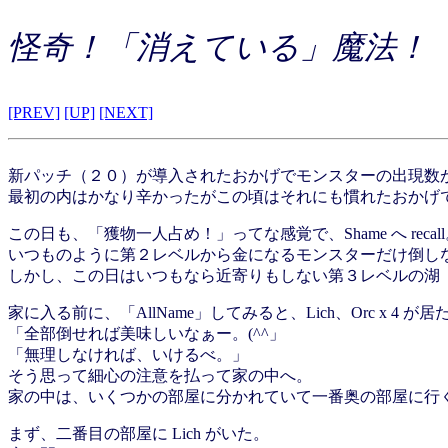
怪奇！「消えている」魔法！
[PREV]
[UP]
[NEXT]
新パッチ（２０）が導入されたおかげでモンスターの出現数
最初の内はかなり辛かったがこの頃はそれにも慣れたおかげ
この日も、「獲物一人占め！」ってな感覚で、Shame へ recal
いつものように第２レベルから金になるモンスターだけ倒し
しかし、この日はいつもなら近寄りもしない第３レベルの湖
家に入る前に、「AllName」してみると、Lich、Orc x 4 が居
「全部倒せれば美味しいなぁー。(^^」
「無理しなければ、いけるべ。」
そう思って細心の注意を払って家の中へ。
家の中は、いくつかの部屋に分かれていて一番奥の部屋に行
まず、二番目の部屋に Lich がいた。