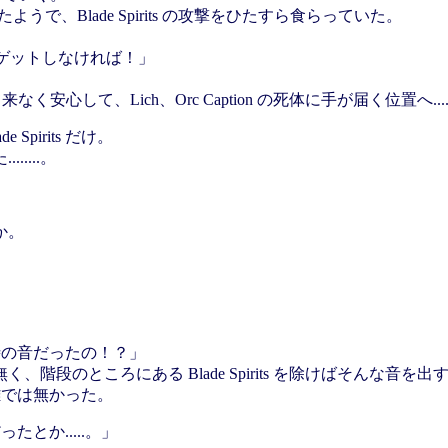
うで、Blade Spirits の攻撃をひたすら食らっていた。
ムをゲットしなければ！」
て来なく安心して、Lich、Orc Caption の死体に手が届く位置へ....
irits だけ。
....。
か。
いた時の音だったの！？」
段のところにある Blade Spirits を除けばそんな音を
距離では無かった。
ったとか.....。」