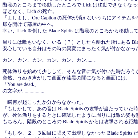
階段のところまで移動したところで Lich は移動できなくなったよ
ほどなく、Lich の死亡。
「よしよし、Orc Caption の死体が消えないうちにアイテ
扉を開けて部屋の中へ。
幸い、Lich を倒した Blade Spirits は階段のところから移動し
周りには敵もいなく、いる（？）としたら離れた所にある Blade Sp
安心している自分はその時の異変にまったく気が付かなかった....
カン、カン、カン、カン、カン、カン......。
死体漁りを始めて少しして、そんな音に気が付いた時だろう
突然、うめき声がして画面が漆黒の闇になると画面には、
「You are dead.」
の文字が................。
一瞬何が起こったか分からなかった。
「もしかして、あの音は Blade Spirits の攻撃が当たって
が、死体漁りをするときに確認したように周りには敵の姿も無く、階
もちろん、階段のところの Blade Spirits からは攻撃される
「もしや、２、３回目に唱えて出現しなかった Blade Spirits だ