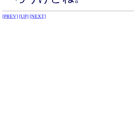
[PREV]
[UP]
[NEXT]