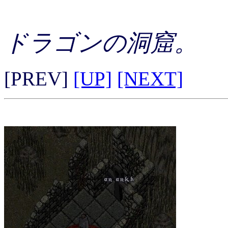
ドラゴンの洞窟。
[PREV]
[UP]
[NEXT]