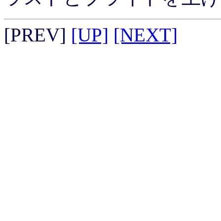
[PREV]
[UP]
[NEXT]